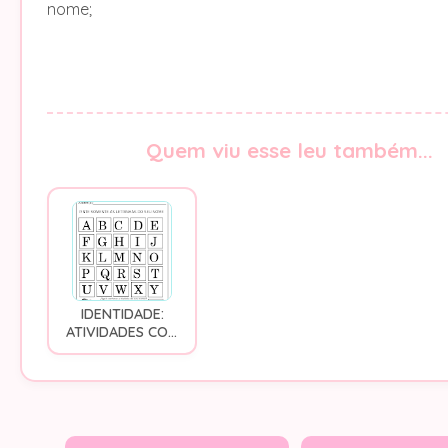
nome;
Quem viu esse leu também...
IDENTIDADE:
ATIVIDADES COM
O NOME -
RECORTE,
CONTAGEM DAS
LETRAS,
ILUSTRAÇÃO ETC