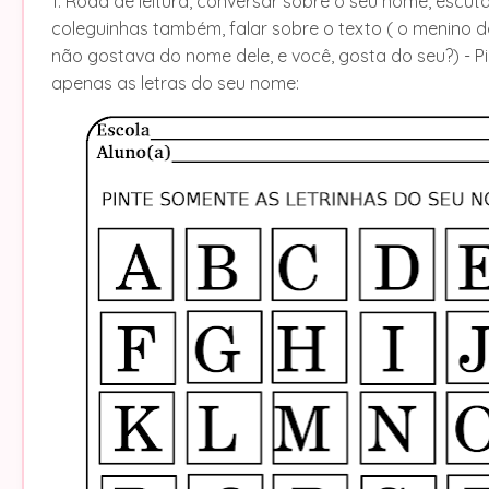
1. Roda de leitura, conversar sobre o seu nome, escut
coleguinhas também, falar sobre o texto ( o menino d
não gostava do nome dele, e você, gosta do seu?) - Pi
apenas as letras do seu nome: