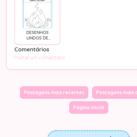
ATIVIDADES
DESENHOS
LINDOS DE
FOGUEIRA DE
Comentários
FESTA JUNINA
PARA PINTAR,
Postar um comentário
COLORIR OU
IMPRIMIR
Postagens mais recentes
Postagens mais 
Página inicial